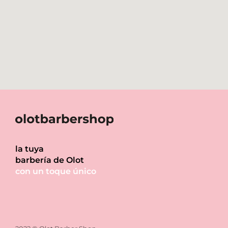
la tuya
barbería de Olot
con un toque único