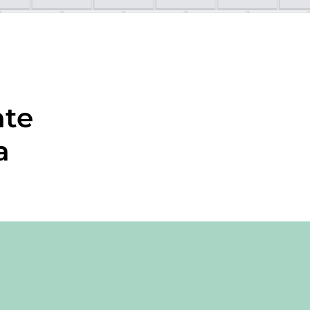
nte
a