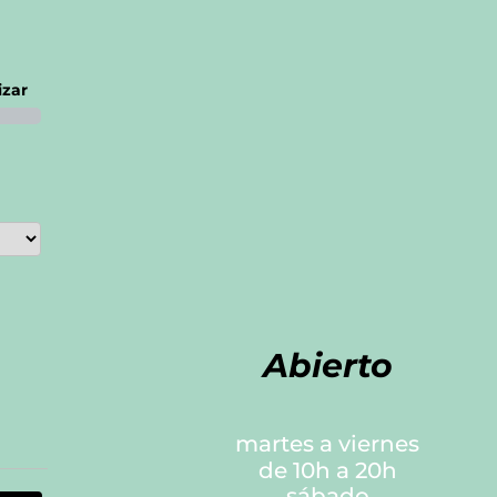
izar
Abierto
martes a viernes
de 10h a 20h
sábado