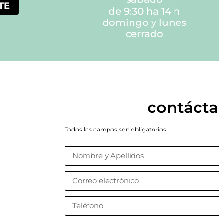
TE
de 9:30 ha 14 h
domingo y lunes
cerrado
contácta
Todos los campos son obligatorios.