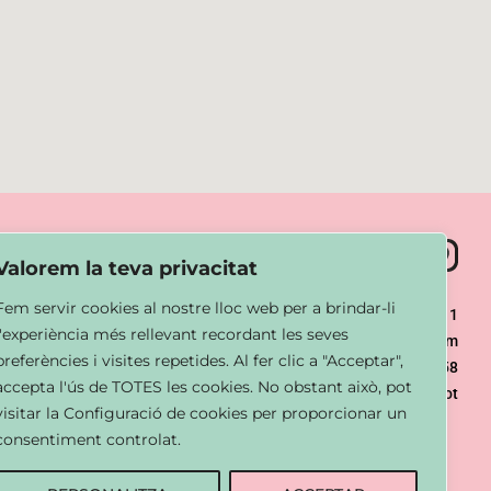
Valorem la teva privacitat
Fem servir cookies al nostre lloc web per a brindar-li
872 091 211
l'experiència més rellevant recordant les seves
unic@olotbarbershop.com
preferències i visites repetides. Al fer clic a "Acceptar",
Paseo Miquel Blay 58
accepta l'ús de TOTES les cookies. No obstant això, pot
Olot
visitar la Configuració de cookies per proporcionar un
consentiment controlat.