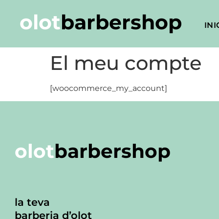
olot
barbershop
INI
El meu compte
[woocommerce_my_account]
olot
barbershop
la teva
barberia d’olot