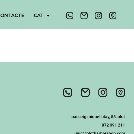
CONTACTE
CAT
passeig miquel blay, 58, olot
872 091 211
unic@olotbarbershop.com