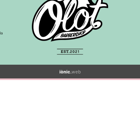
da
iònic.
web